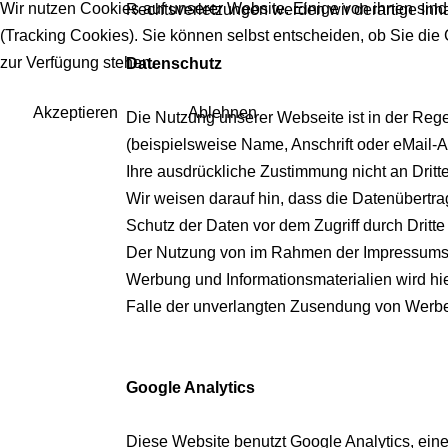
Wir nutzen Cookies auf unserer Website. Einige von ihnen sind
Rechtsverletzungen werden wir derartige Inh
(Tracking Cookies). Sie können selbst entscheiden, ob Sie die
zur Verfügung stehen.
Datenschutz
Akzeptieren
Ablehnen
Die Nutzung unserer Webseite ist in der R
(beispielsweise Name, Anschrift oder eMail-Ad
Ihre ausdrückliche Zustimmung nicht an Dritt
Wir weisen darauf hin, dass die Datenübertra
Schutz der Daten vor dem Zugriff durch Dritte 
Der Nutzung von im Rahmen der Impressumspfl
Werbung und Informationsmaterialien wird hier
Falle der unverlangten Zusendung von Werbe
Google Analytics
Diese Website benutzt Google Analytics, einen