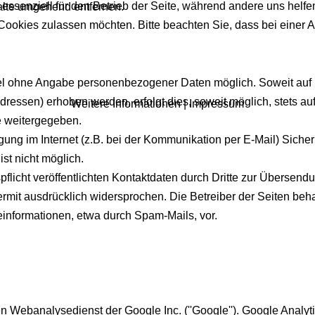
 essenziell für den Betrieb der Seite, während andere uns helf
alte umgehend entfernen.
 Cookies zulassen möchten. Bitte beachten Sie, dass bei einer 
egel ohne Angabe personenbezogener Daten möglich. Soweit au
ressen) erhoben werden, erfolgt dies, soweit möglich, stets au
Weitere Informationen
|
Impressum
e weitergegeben.
gung im Internet (z.B. bei der Kommunikation per E-Mail) Siche
ist nicht möglich.
icht veröffentlichten Kontaktdaten durch Dritte zur Übersendu
mit ausdrücklich widersprochen. Die Betreiber der Seiten behal
informationen, etwa durch Spam-Mails, vor.
 Webanalysedienst der Google Inc. (''Google''). Google Analytic