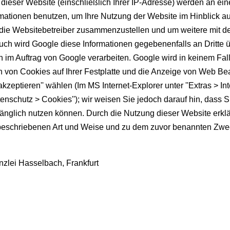
 dieser Website (einschließlich Ihrer IP-Adresse) werden an e
ormationen benutzen, um Ihre Nutzung der Website im Hinblick 
r die Websitebetreiber zusammenzustellen und um weitere mit d
ch wird Google diese Informationen gegebenenfalls an Dritte üb
n im Auftrag von Google verarbeiten. Google wird in keinem Fal
 von Cookies auf Ihrer Festplatte und die Anzeige von Web Be
kzeptieren'' wählen (Im MS Internet-Explorer unter ''Extras > In
atenschutz > Cookies''); wir weisen Sie jedoch darauf hin, dass 
änglich nutzen können. Durch die Nutzung dieser Website erklä
beschriebenen Art und Weise und zu dem zuvor benannten Zwe
nzlei Hasselbach, Frankfurt