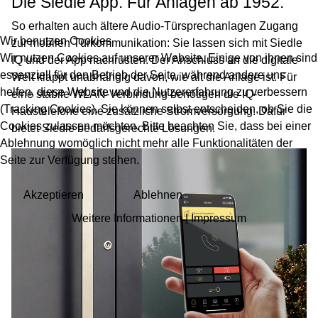
Die Siedle App. Für Anlagen ab 1952.
So erhalten auch ältere Audio-Türsprechanlagen Zugang
Wir benutzen Cookies
zur mobilen Türkommunikation: Sie lassen sich mit Siedle
Wir nutzen Cookies auf unserer Website. Einige von ihnen sind
IQ und der App nachrüsten. Der Anschluss an die digitale
essenziell für den Betrieb der Seite, während andere uns
Welt klappt unabhängig davon, wie alt die Anlage ist. Für
helfen, diese Website und die Nutzererfahrung zu verbessern
eine stabile WLAN-Verbindung benötigen die IQ-
(Tracking Cookies). Sie können selbst entscheiden, ob Sie die
Haustelefone eine zusätzliche Stromversorgung. Dafür
Cookies zulassen möchten. Bitte beachten Sie, dass bei einer
bietet Siedle bedarfsgerechte Lösungen.
Ablehnung womöglich nicht mehr alle Funktionalitäten der
Seite zur Verfügung stehen.
Akzeptieren
Ablehnen
Weitere Informationen
|
Impressum